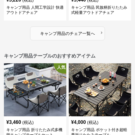
(税込)
(税込)
キャンプ用品 人間工学設計 快適
キャンプ用品 民族柄折りたたみ
アウトドアチェア
式軽量アウトドアチェア
›
キャンプ用品
の
チェア
一覧へ
キャンプ用品テーブルのおすすめアイテム
人気
¥
3,460
¥
4,000
(税込)
(税込)
キャンプ用品 折りたたみ式多機
キャンプ用品 ポケット付き超軽
能キャンプテーブルセット
量折りたたみテーブル