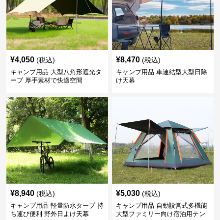
¥
4,050
¥
8,470
(税込)
(税込)
キャンプ用品 大型八角形遮光タ
キャンプ用品 車連結型大型日除
ープ 厚手素材で快適空間
け天幕
¥
8,940
¥
5,030
(税込)
(税込)
キャンプ用品 軽量防水タープ 持
キャンプ用品 自動設営式多機能
ち運び便利 野外日よけ天幕
大型ファミリー向け宿泊用テン