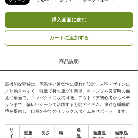
グリーン
ブルー
レッド
ダークブルー
購入画面に進む
カートに追加する
商品説明
高機能な寝袋は、保温性と通気性に優れた設計。人型デザインに
より動きやすく、軽量で持ち運びも簡単。キャンプや災害時の備
えに最適で、コンパクトに収納可能。アウトドア初心者からベテ
ランまで、幅広いシーンで活躍する万能アイテム。快適な睡眠環
境を提供し、自然の中でのリラックスタイムをサポートします。
サ
適
重量
長さ
幅
過渡温
極限温
イ
温