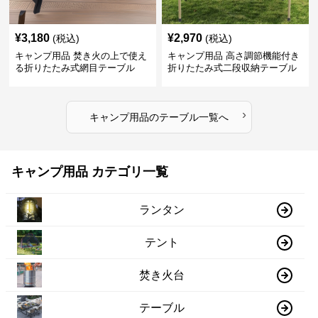
¥
3,180
¥
2,970
(税込)
(税込)
キャンプ用品 焚き火の上で使え
キャンプ用品 高さ調節機能付き
る折りたたみ式網目テーブル
折りたたみ式二段収納テーブル
›
キャンプ用品
の
テーブル
一覧へ
キャンプ用品 カテゴリ一覧
ランタン
テント
焚き火台
テーブル