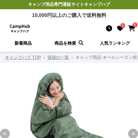
キャンプ用品
専門通販サイト
キャンプハブ
10,000
円以上のご購入で送料無料
0
0
新着商品
商品を検索
人気ランキング
キャンプハブ TOP
›
寝袋の一覧
›
キャンプ用品 オールシーズン快
Previous slide
Ne