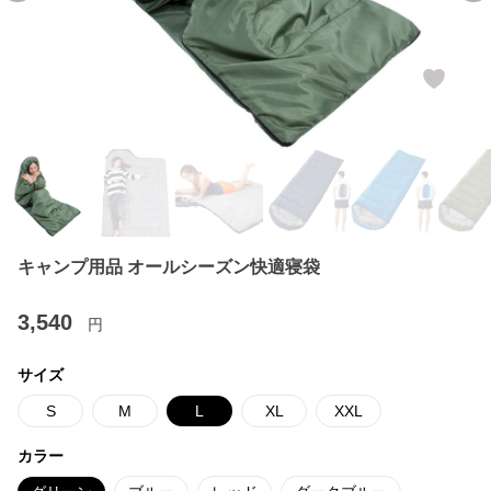
キャンプ用品 オールシーズン快適寝袋
3,540
円
サイズ
S
M
L
XL
XXL
カラー