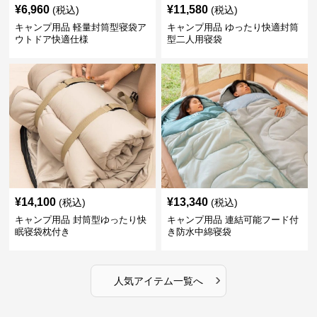
¥
6,960
¥
11,580
(税込)
(税込)
キャンプ用品 軽量封筒型寝袋ア
キャンプ用品 ゆったり快適封筒
ウトドア快適仕様
型二人用寝袋
¥
14,100
¥
13,340
(税込)
(税込)
キャンプ用品 封筒型ゆったり快
キャンプ用品 連結可能フード付
眠寝袋枕付き
き防水中綿寝袋
›
人気アイテム一覧へ