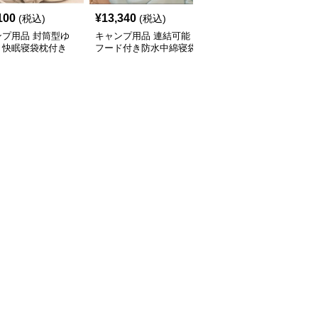
100
¥
13,340
¥
6,120
(税込)
(税込)
(税込)
ンプ用品 封筒型ゆ
キャンプ用品 連結可能
キャンプ用品 二人用連
り快眠寝袋枕付き
フード付き防水中綿寝袋
結型封筒式寝袋