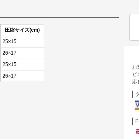
圧縮サイズ(cm)
25×15
26×17
25×15
お
ビ
26×17
応
P