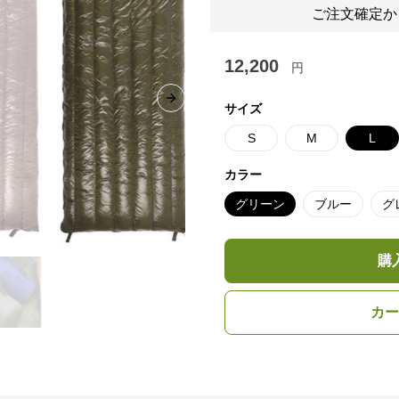
ご注文確定か
12,200
円
Next slide
サイズ
S
M
L
カラー
グリーン
ブルー
グ
購
カー