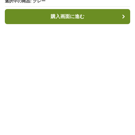
選択中の商品: グレー
選択中の商品: グレー
購入画面に進む
購入画面に進む
キャンプハブ
について
会社概要
利用規約