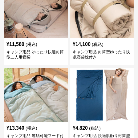
¥
11,580
¥
14,100
(税込)
(税込)
キャンプ用品 ゆったり快適封筒
キャンプ用品 封筒型ゆったり快
型二人用寝袋
眠寝袋枕付き
¥
13,340
¥
4,820
(税込)
(税込)
キャンプ用品 連結可能フード付
キャンプ用品 快適肌触り封筒型