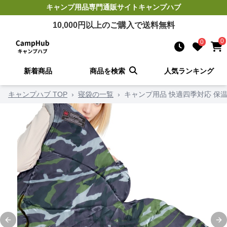
キャンプ用品
専門通販サイト
キャンプハブ
10,000
円以上のご購入で送料無料
0
0
新着商品
商品を検索
人気ランキング
キャンプハブ TOP
›
寝袋の一覧
›
キャンプ用品 快適四季対応 保
Previous slide
Ne