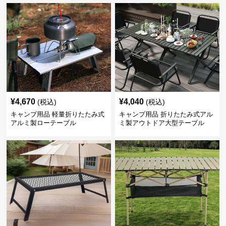
¥
4,670
¥
4,040
(税込)
(税込)
キャンプ用品 軽量折りたたみ式
キャンプ用品 折りたたみ式アル
アルミ製ローテーブル
ミ製アウトドア大型テーブル