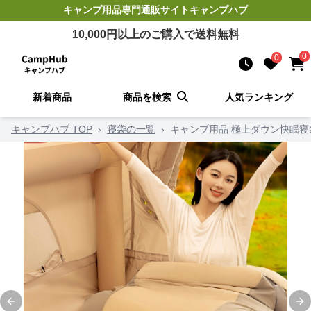
キャンプ用品
専門通販サイト
キャンプハブ
10,000
円以上のご購入で送料無料
0
0
新着商品
商品を検索
人気ランキング
キャンプハブ TOP
›
寝袋の一覧
›
キャンプ用品 極上ダウン快眠寝
Previous slide
Ne