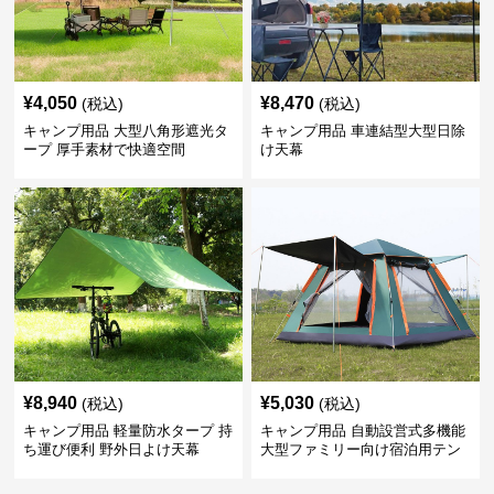
¥
4,050
¥
8,470
(税込)
(税込)
キャンプ用品 大型八角形遮光タ
キャンプ用品 車連結型大型日除
ープ 厚手素材で快適空間
け天幕
¥
8,940
¥
5,030
(税込)
(税込)
キャンプ用品 軽量防水タープ 持
キャンプ用品 自動設営式多機能
ち運び便利 野外日よけ天幕
大型ファミリー向け宿泊用テン
ト