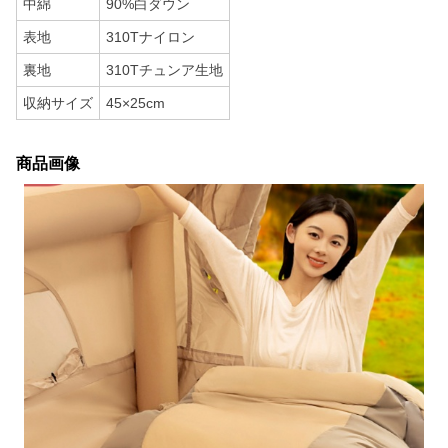
中綿
90%白ダウン
表地
310Tナイロン
裏地
310Tチュンア生地
収納サイズ
45×25cm
商品画像