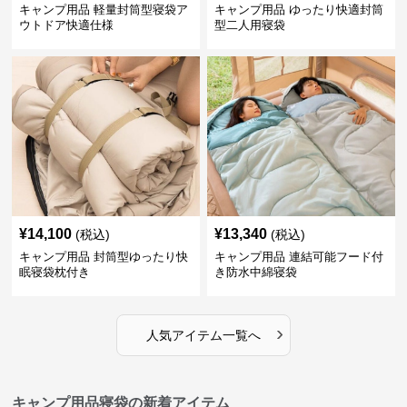
キャンプ用品 軽量封筒型寝袋ア
キャンプ用品 ゆったり快適封筒
ウトドア快適仕様
型二人用寝袋
¥
14,100
¥
13,340
(税込)
(税込)
キャンプ用品 封筒型ゆったり快
キャンプ用品 連結可能フード付
眠寝袋枕付き
き防水中綿寝袋
›
人気アイテム一覧へ
キャンプ用品寝袋の新着アイテム