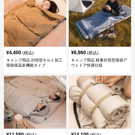
¥
4,400
¥
6,960
(税込)
(税込)
キャンプ用品 封筒型キルト加工
キャンプ用品 軽量封筒型寝袋ア
寝袋保温多機能タイプ
ウトドア快適仕様
¥
11,580
¥
14,100
(税込)
(税込)