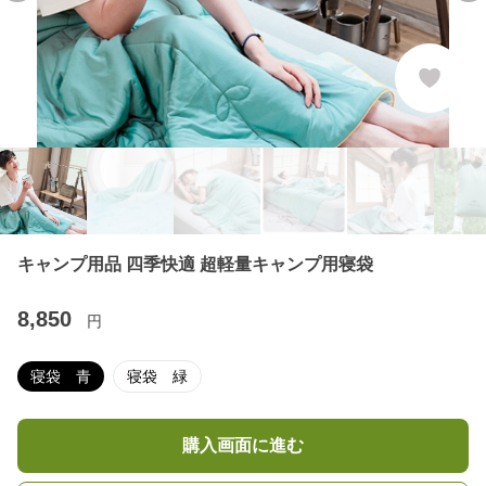
キャンプ用品 四季快適 超軽量キャンプ用寝袋
8,850
円
寝袋 青
寝袋 緑
購入画面に進む