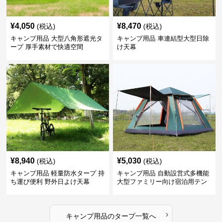
¥
4,050
¥
8,470
(税込)
(税込)
キャンプ用品 大型八角形遮光タ
キャンプ用品 車連結型大型日除
ープ 厚手素材で快適空間
け天幕
¥
8,940
¥
5,030
(税込)
(税込)
キャンプ用品 軽量防水タープ 持
キャンプ用品 自動設営式多機能
ち運び便利 野外日よけ天幕
大型ファミリー向け宿泊用テン
ト
›
キャンプ用品
の
タープ
一覧へ