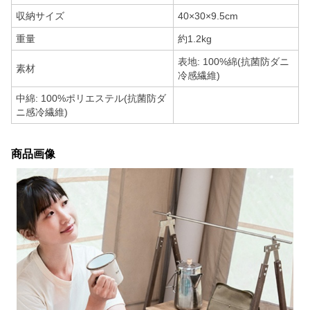
収納サイズ
40×30×9.5cm
重量
約1.2kg
表地: 100%綿(抗菌防ダニ
素材
冷感繊維)
中綿: 100%ポリエステル(抗菌防ダ
ニ感冷繊維)
商品画像