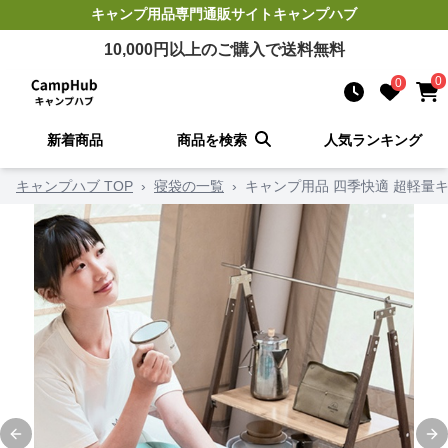
キャンプ用品
専門通販サイト
キャンプハブ
10,000
円以上のご購入で送料無料
0
0
新着商品
商品を検索
人気ランキング
キャンプハブ TOP
›
寝袋の一覧
›
キャンプ用品 四季快適 超軽量
Previous slide
Ne