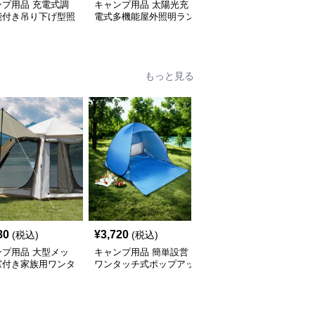
ンプ用品 充電式調
キャンプ用品 太陽光充
キャンプ用品 太陽光充
能付き吊り下げ型照
電式多機能屋外照明ラン
電式多機能携帯ランタン
ンタン
タン
もっと見る
80
¥
3,720
¥
2,840
(税込)
(税込)
(税込)
ンプ用品 大型メッ
キャンプ用品 簡単設営
キャンプ用品 大型六角
窓付き家族用ワンタ
ワンタッチ式ポップアッ
形通気性抜群日除け防虫
テント
プ日除けテント
張り出し式テント