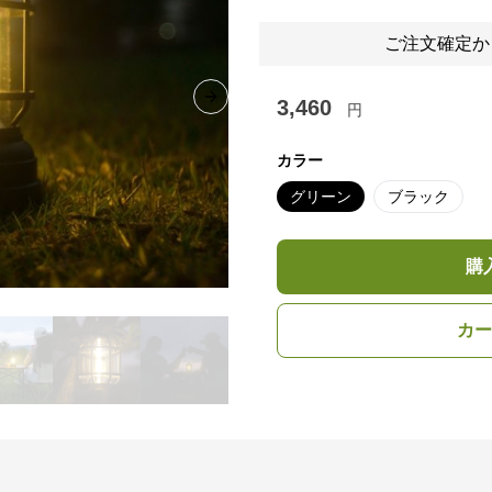
ご注文確定か
3,460
Next slide
円
カラー
グリーン
ブラック
購
カー