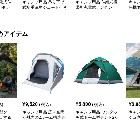
電式伸
キャンプ用品 吊り下げ
キャンプ用品 伸縮式携
キャ
ンタン
式多重傘型シェード付き
帯型充電式ランタン
光機
照明ランタン
明ラ
めアイテム
¥
9,520
¥
5,800
¥
6,0
込)
(税込)
(税込)
型ター
キャンプ用品 広々空間
キャンプ用品 ワンタッ
キャ
出する
が魅力の2ルーム構造テ
チ式ドーム型テント2か
シュ
け幕テン
ント
ら4人用
ッチ