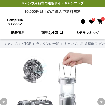
キャンプ用品
専門通販サイト
キャンプハブ
10,000
円以上のご購入で送料無料
0
0
新着商品
商品を検索
人気ランキング
キャンプハブ TOP
›
ランタンの一覧
›
キャンプ用品 多機能ファ
Previous slide
Ne