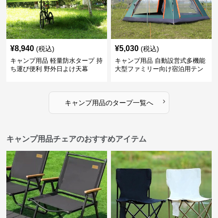
¥
8,940
¥
5,030
(税込)
(税込)
キャンプ用品 軽量防水タープ 持
キャンプ用品 自動設営式多機能
ち運び便利 野外日よけ天幕
大型ファミリー向け宿泊用テン
ト
›
キャンプ用品
の
タープ
一覧へ
キャンプ用品チェアのおすすめアイテム