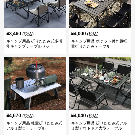
¥
3,460
¥
4,000
(税込)
(税込)
キャンプ用品 折りたたみ式多機
キャンプ用品 ポケット付き超軽
能キャンプテーブルセット
量折りたたみテーブル
¥
4,670
¥
4,040
(税込)
(税込)
キャンプ用品 軽量折りたたみ式
キャンプ用品 折りたたみ式アル
アルミ製ローテーブル
ミ製アウトドア大型テーブル