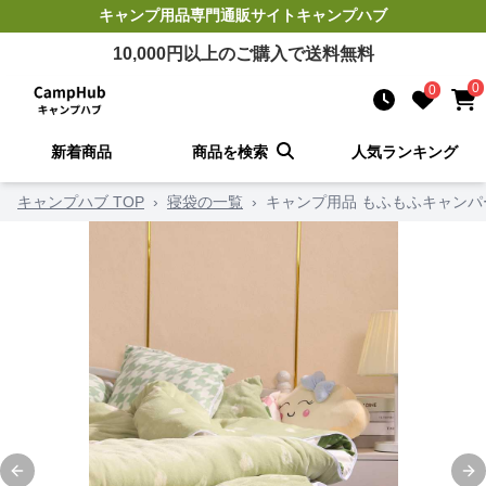
キャンプ用品
専門通販サイト
キャンプハブ
10,000
円以上のご購入で送料無料
0
0
新着商品
商品を検索
人気ランキング
キャンプハブ TOP
›
寝袋の一覧
›
キャンプ用品 もふもふキャンパ
Previous slide
Ne