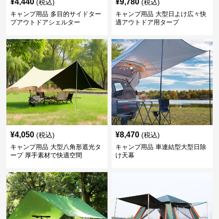
¥
4,440
¥
9,780
(税込)
(税込)
キャンプ用品 多目的サイドター
キャンプ用品 大型日よけ広々快
プアウトドアシェルター
適アウトドア用タープ
¥
4,050
¥
8,470
(税込)
(税込)
キャンプ用品 大型八角形遮光タ
キャンプ用品 車連結型大型日除
ープ 厚手素材で快適空間
け天幕