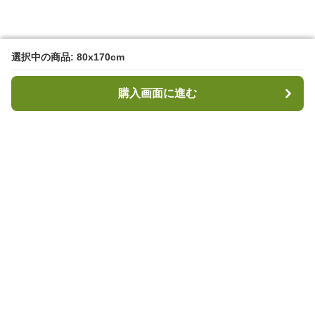
選択中の商品: 80x170cm
選択中の商品: 80x170cm
購入画面に進む
購入画面に進む
キャンプハブ
について