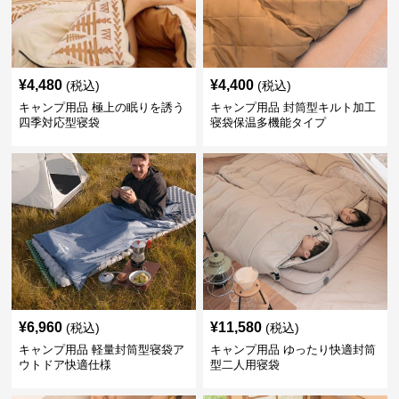
¥
4,480
¥
4,400
(税込)
(税込)
キャンプ用品 極上の眠りを誘う
キャンプ用品 封筒型キルト加工
四季対応型寝袋
寝袋保温多機能タイプ
¥
6,960
¥
11,580
(税込)
(税込)
キャンプ用品 軽量封筒型寝袋ア
キャンプ用品 ゆったり快適封筒
ウトドア快適仕様
型二人用寝袋