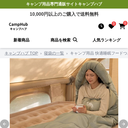
キャンプ用品
専門通販サイト
キャンプハブ
10,000
円以上のご購入で送料無料
0
0
新着商品
商品を検索
人気ランキング
キャンプハブ TOP
›
寝袋の一覧
›
キャンプ用品 快適睡眠フードつ
Previous slide
Ne