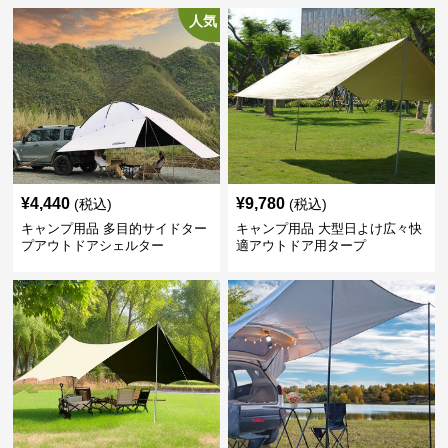
人気
¥
4,440
¥
9,780
(税込)
(税込)
キャンプ用品 多目的サイドター
キャンプ用品 大型日よけ広々快
プアウトドアシェルター
適アウトドア用タープ