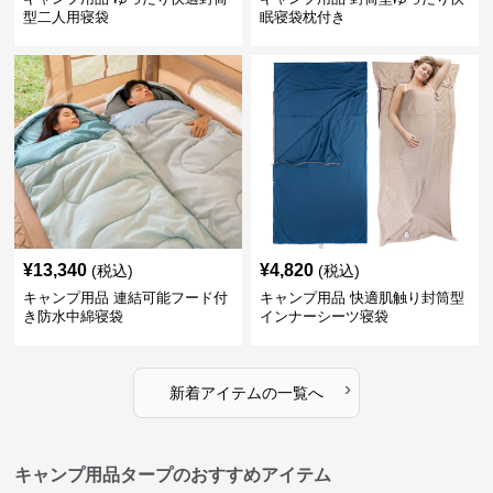
型二人用寝袋
眠寝袋枕付き
¥
13,340
¥
4,820
(税込)
(税込)
キャンプ用品 連結可能フード付
キャンプ用品 快適肌触り封筒型
き防水中綿寝袋
インナーシーツ寝袋
›
新着アイテムの一覧へ
キャンプ用品タープのおすすめアイテム