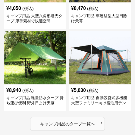
¥
4,050
¥
8,470
(税込)
(税込)
キャンプ用品 大型八角形遮光タ
キャンプ用品 車連結型大型日除
ープ 厚手素材で快適空間
け天幕
¥
8,940
¥
5,030
(税込)
(税込)
キャンプ用品 軽量防水タープ 持
キャンプ用品 自動設営式多機能
ち運び便利 野外日よけ天幕
大型ファミリー向け宿泊用テン
ト
›
キャンプ用品
の
タープ
一覧へ