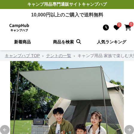
キャンプ用品
専門通販サイト
キャンプハブ
10,000
円以上のご購入で送料無料
0
0
新着商品
商品を検索
人気ランキング
キャンプハブ TOP
›
テントの一覧
›
キャンプ用品 家族で楽しむ
Previous slide
Ne