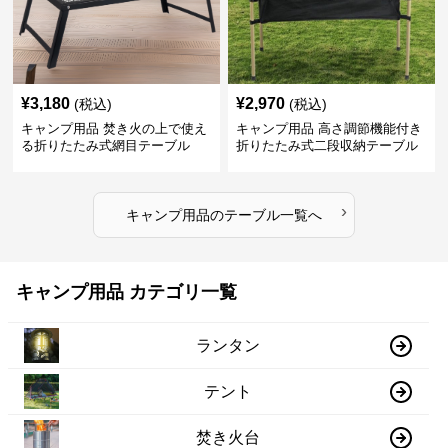
¥
3,180
¥
2,970
(税込)
(税込)
キャンプ用品 焚き火の上で使え
キャンプ用品 高さ調節機能付き
る折りたたみ式網目テーブル
折りたたみ式二段収納テーブル
›
キャンプ用品
の
テーブル
一覧へ
キャンプ用品 カテゴリ一覧
ランタン
テント
焚き火台