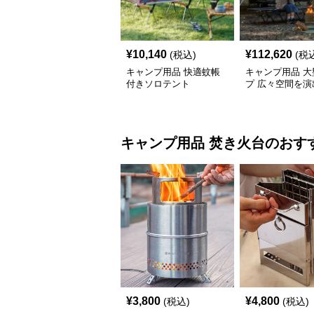
¥
10,140
¥
112,620
(税込)
(税
キャンプ用品 快適蚊帳
キャンプ用品 大
付きソロテント
プ 広々空間を演
キャンプ用日除
ト
キャンプ用品
焚き火台
のおす
¥
3,800
¥
4,800
(税込)
(税込)