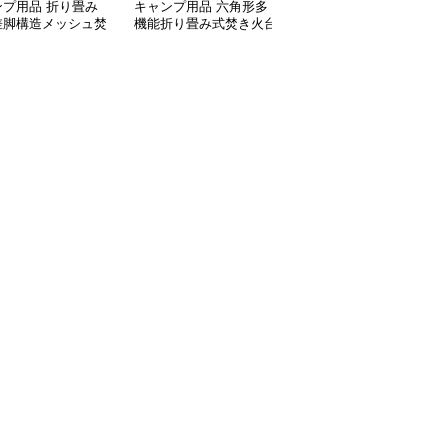
ンプ用品 折り畳み
キャンプ用品 六角形多
キャンプ用品 キャプテ
差脚構造メッシュ焚
機能折り畳み式焚き火台
ンスタッグ ステンレス
台
製焚き火台 高さ調節機
能付き