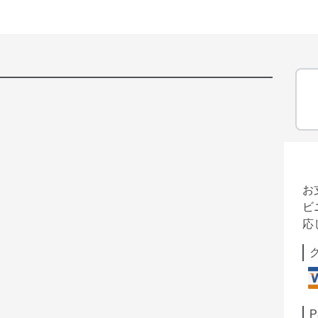
お
ビ
応
P