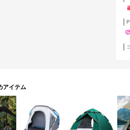
P
めアイテム