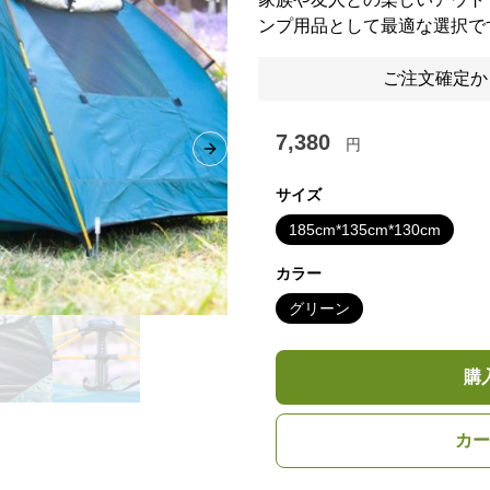
ンプ用品として最適な選択で
ご注文確定か
7,380
円
Next slide
サイズ
185cm*135cm*130cm
カラー
グリーン
購
カー