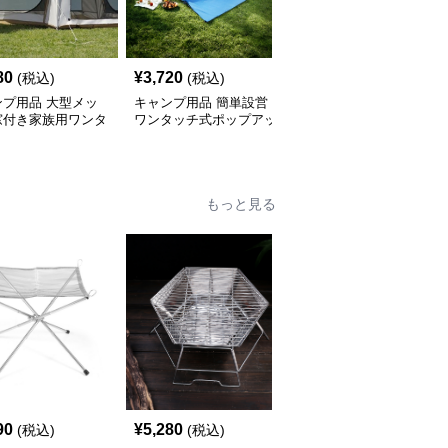
80
¥
3,720
¥
2,840
(税込)
(税込)
(税込)
ンプ用品 大型メッ
キャンプ用品 簡単設営
キャンプ用品 大型六角
窓付き家族用ワンタ
ワンタッチ式ポップアッ
形通気性抜群日除け防虫
テント
プ日除けテント
張り出し式テント
もっと見る
90
¥
5,280
¥
10,940
(税込)
(税込)
(税込)