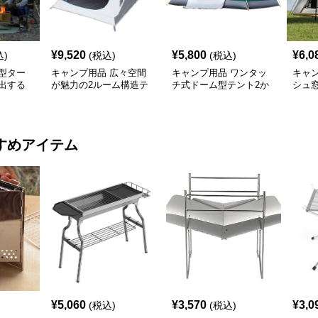
¥
9,520
¥
5,800
¥
6,0
込)
(税込)
(税込)
型ター
キャンプ用品 広々空間
キャンプ用品 ワンタッ
キャ
出する
が魅力の2ルーム構造テ
チ式ドーム型テント2か
シュ
け幕テン
ント
ら4人用
ッチ
すめアイテム
¥
5,060
¥
3,570
¥
3,0
(税込)
(税込)