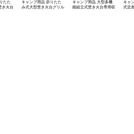
りたた
キャンプ用品 折りたた
キャンプ用品 大型多機
キャ
焚き火台
み式大型焚き火台グリル
能組立式焚き火台専用収
式交
収納袋付き
納袋付き
き火