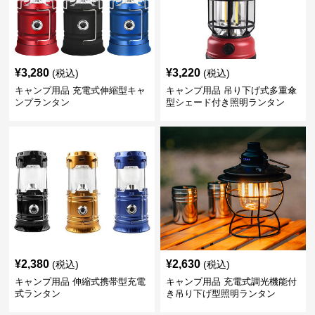
¥
3,280
¥
3,220
(税込)
(税込)
キャンプ用品 充電式伸縮型キャ
キャンプ用品 吊り下げ式多重傘
ンプランタン
型シェード付き照明ランタン
¥
2,380
¥
2,630
(税込)
(税込)
キャンプ用品 伸縮式携帯型充電
キャンプ用品 充電式調光機能付
式ランタン
き吊り下げ型照明ランタン