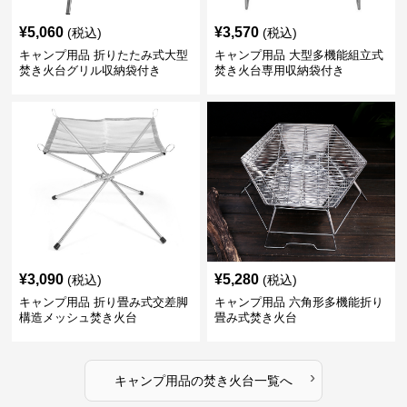
¥
5,060
¥
3,570
(税込)
(税込)
キャンプ用品 折りたたみ式大型
キャンプ用品 大型多機能組立式
焚き火台グリル収納袋付き
焚き火台専用収納袋付き
¥
3,090
¥
5,280
(税込)
(税込)
キャンプ用品 折り畳み式交差脚
キャンプ用品 六角形多機能折り
構造メッシュ焚き火台
畳み式焚き火台
›
キャンプ用品
の
焚き火台
一覧へ