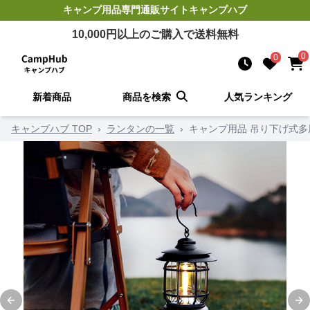
キャンプ用品
専門通販サイト
キャンプハブ
10,000
円以上のご購入で送料無料
0
0
新着商品
商品を検索
人気ランキング
キャンプハブ TOP
›
ランタンの一覧
›
キャンプ用品 吊り下げ式多
Previous slide
Ne