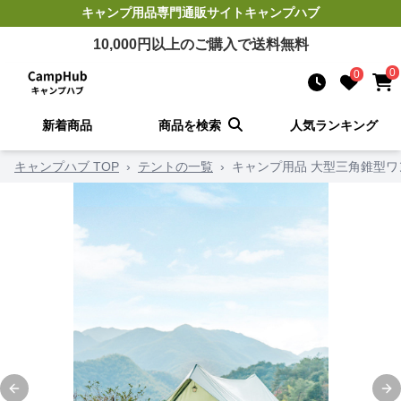
キャンプ用品
専門通販サイト
キャンプハブ
10,000
円以上のご購入で送料無料
0
0
新着商品
商品を検索
人気ランキング
キャンプハブ TOP
›
テントの一覧
›
キャンプ用品 大型三角錐型
Previous slide
Ne