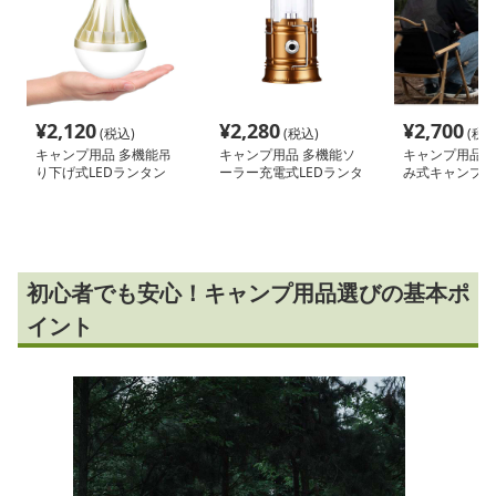
¥
2,120
¥
2,280
¥
2,700
(税込)
(税込)
(税込
キャンプ用品 多機能吊
キャンプ用品 多機能ソ
キャンプ用品 
り下げ式LEDランタン
ーラー充電式LEDランタ
み式キャンプラ
ン
タンド
初心者でも安心！キャンプ用品選びの基本ポ
イント