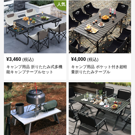
人気
¥
3,460
¥
4,000
(税込)
(税込)
キャンプ用品 折りたたみ式多機
キャンプ用品 ポケット付き超軽
能キャンプテーブルセット
量折りたたみテーブル