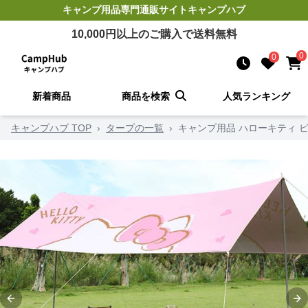
キャンプ用品
専門通販サイト
キャンプハブ
10,000
円以上のご購入で送料無料
0
0
新着商品
商品を検索
人気ランキング
キャンプハブ TOP
›
タープの一覧
›
キャンプ用品 ハローキティ 
Previous slide
Ne