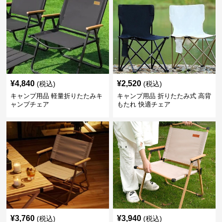
¥
4,840
¥
2,520
(税込)
(税込)
キャンプ用品 軽量折りたたみキ
キャンプ用品 折りたたみ式 高背
ャンプチェア
もたれ 快適チェア
¥
3,760
¥
3,940
(税込)
(税込)