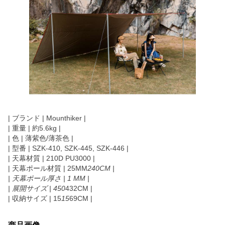
| ブランド | Mounthiker |
| 重量 | 約5.6kg |
| 色 | 薄紫色/薄茶色 |
| 型番 | SZK-410, SZK-445, SZK-446 |
| 天幕材質 | 210D PU3000 |
| 天幕ポール材質 | 25MM
240CM |
| 天幕ポール厚さ | 1 MM |
| 展開サイズ | 450
432CM |
| 収納サイズ | 15
15
69CM |