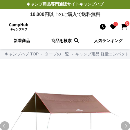
キャンプ用品
専門通販サイト
キャンプハブ
10,000
円以上のご購入で送料無料
0
0
新着商品
商品を検索
人気ランキング
キャンプハブ TOP
›
タープの一覧
›
キャンプ用品 軽量コンパクト
Previous slide
Ne