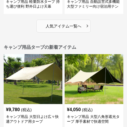
キャンプ用品 軽量防水タープ 持
キャンプ用品 自動設営式多機能
ち運び便利 野外日よけ天幕
大型ファミリー向け宿泊用テン
ト
›
人気アイテム一覧へ
キャンプ用品タープの新着アイテム
¥
9,780
¥
4,050
(税込)
(税込)
キャンプ用品 大型日よけ広々快
キャンプ用品 大型八角形遮光タ
適アウトドア用タープ
ープ 厚手素材で快適空間