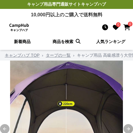
キャンプ用品
専門通販サイト
キャンプハブ
10,000
円以上のご購入で送料無料
0
0
新着商品
商品を検索
人気ランキング
キャンプハブ TOP
›
タープの一覧
›
キャンプ用品 高級感漂う大空
Previous slide
Ne