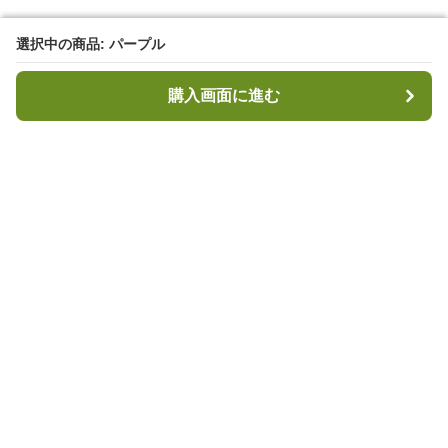
選択中の商品: パープル
選択中の商品: パープル
購入画面に進む
購入画面に進む
キャンプハブ
について
会社概要