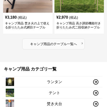
¥
3,180
¥
2,970
(税込)
(税込)
キャンプ用品 焚き火の上で使え
キャンプ用品 高さ調節機能付き
る折りたたみ式網目テーブル
折りたたみ式二段収納テーブル
›
キャンプ用品
の
テーブル
一覧へ
キャンプ用品 カテゴリ一覧
ランタン
テント
焚き火台