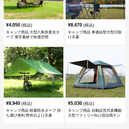
¥
4,050
¥
8,470
(税込)
(税込)
キャンプ用品 大型八角形遮光タ
キャンプ用品 車連結型大型日除
ープ 厚手素材で快適空間
け天幕
¥
8,940
¥
5,030
(税込)
(税込)
キャンプ用品 軽量防水タープ 持
キャンプ用品 自動設営式多機能
ち運び便利 野外日よけ天幕
大型ファミリー向け宿泊用テン
ト