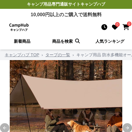
キャンプ用品
専門通販サイト
キャンプハブ
10,000
円以上のご購入で送料無料
0
0
新着商品
商品を検索
人気ランキング
キャンプハブ TOP
›
タープの一覧
›
キャンプ用品 防水多機能オ
Previous slide
Ne