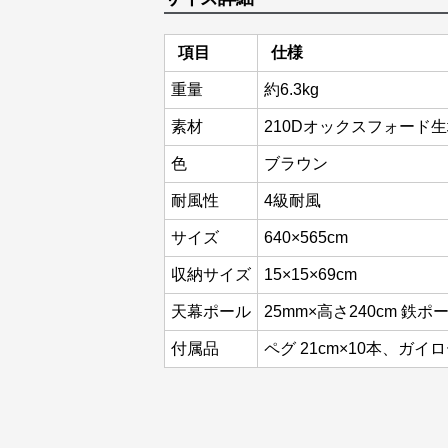
項目
仕様
重量
約6.3kg
素材
210Dオックスフォード生地 
色
ブラウン
耐風性
4級耐風
サイズ
640×565cm
収納サイズ
15×15×69cm
天幕ポール
25mm×高さ240cm 鉄ポ
付属品
ペグ 21cm×10本、ガイロー