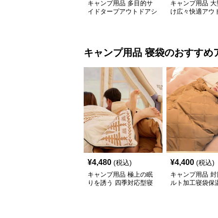
キャンプ用品 多目的サ
キャンプ用品 大
イドタープアウトドアシ
け広々快適アウ
ェルター
タープ
キャンプ用品
寝袋
のおすすめ
¥
4,480
¥
4,400
(税込)
(税込)
キャンプ用品 極上の眠
キャンプ用品 封
りを誘う 四季対応型寝
ルト加工寝袋保
袋
タイプ