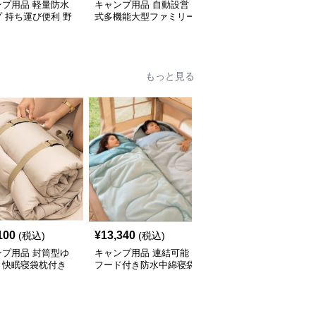
ンプ用品 軽量防水
キャンプ用品 自動設営
キャンプ用品 四角型大
 持ち運び便利 野
式多機能大型ファミリー
型日除け遮光タープ
よけ天幕
向け宿泊用テント
もっと見る
100
¥
13,340
¥
6,120
(税込)
(税込)
(税込)
ンプ用品 封筒型ゆ
キャンプ用品 連結可能
キャンプ用品 二人用連
り快眠寝袋枕付き
フード付き防水中綿寝袋
結型封筒式寝袋