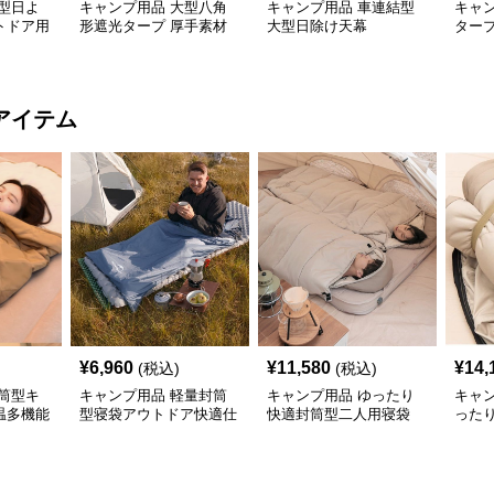
型日よ
キャンプ用品 大型八角
キャンプ用品 車連結型
キャ
トドア用
形遮光タープ 厚手素材
大型日除け天幕
タープ
で快適空間
外日
アイテム
¥
6,960
¥
11,580
¥
14,
(税込)
(税込)
筒型キ
キャンプ用品 軽量封筒
キャンプ用品 ゆったり
キャ
温多機能
型寝袋アウトドア快適仕
快適封筒型二人用寝袋
った
様