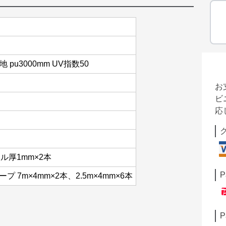
pu3000mm UV指数50
お
ビ
応
ール厚1mm×2本
P
プ 7m×4mm×2本、2.5m×4mm×6本
P