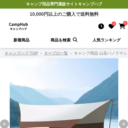
キャンプ用品
専門通販サイト
キャンプハブ
10,000
円以上のご購入で送料無料
0
0
新着商品
商品を検索
人気ランキング
キャンプハブ TOP
›
タープの一覧
›
キャンプ用品 山岳パノラマシ
Previous slide
Ne