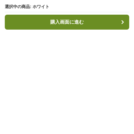
選択中の商品: ホワイト
選択中の商品: ホワイト
購入画面に進む
購入画面に進む
キャンプハブ
について
会社概要
利用規約