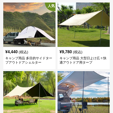
人気
¥
4,440
¥
9,780
(税込)
(税込)
キャンプ用品 多目的サイドター
キャンプ用品 大型日よけ広々快
プアウトドアシェルター
適アウトドア用タープ