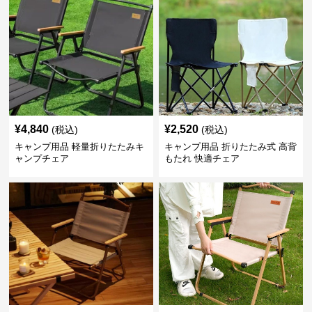
¥
4,840
¥
2,520
(税込)
(税込)
キャンプ用品 軽量折りたたみキ
キャンプ用品 折りたたみ式 高背
ャンプチェア
もたれ 快適チェア