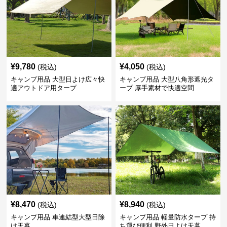
¥
9,780
¥
4,050
(税込)
(税込)
キャンプ用品 大型日よけ広々快
キャンプ用品 大型八角形遮光タ
適アウトドア用タープ
ープ 厚手素材で快適空間
¥
8,470
¥
8,940
(税込)
(税込)
キャンプ用品 車連結型大型日除
キャンプ用品 軽量防水タープ 持
け天幕
ち運び便利 野外日よけ天幕