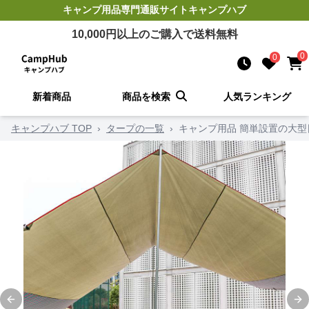
キャンプ用品
専門通販サイト
キャンプハブ
10,000
円以上のご購入で送料無料
0
0
新着商品
商品を検索
人気ランキング
キャンプハブ TOP
›
タープの一覧
›
キャンプ用品 簡単設置の大型
Previous slide
Ne