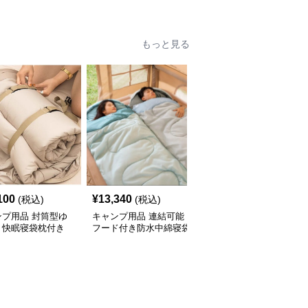
もっと見る
100
¥
13,340
¥
6,120
(税込)
(税込)
(税込)
ンプ用品 封筒型ゆ
キャンプ用品 連結可能
キャンプ用品 二人用連
り快眠寝袋枕付き
フード付き防水中綿寝袋
結型封筒式寝袋