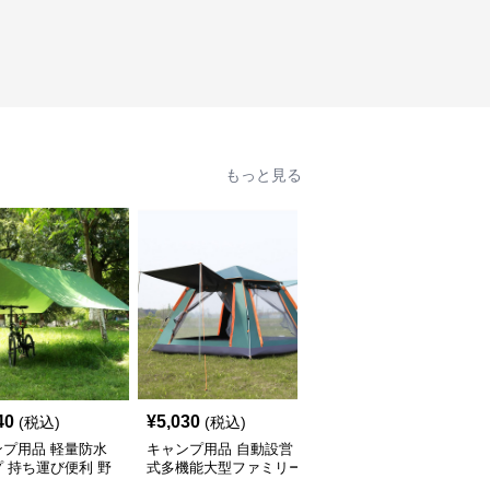
もっと見る
40
¥
5,030
¥
11,140
(税込)
(税込)
(税込)
ンプ用品 軽量防水
キャンプ用品 自動設営
キャンプ用品 四角型大
 持ち運び便利 野
式多機能大型ファミリー
型日除け遮光タープ
よけ天幕
向け宿泊用テント