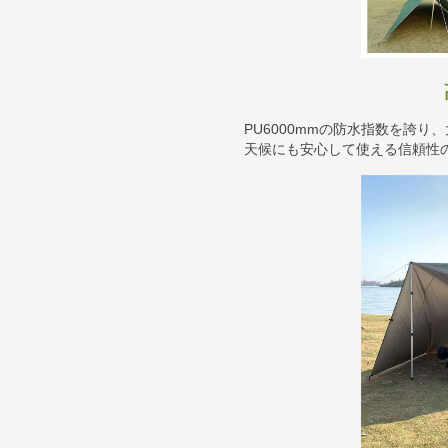
PU6000mmの防水指数を誇
天候にも安心して使える信頼性