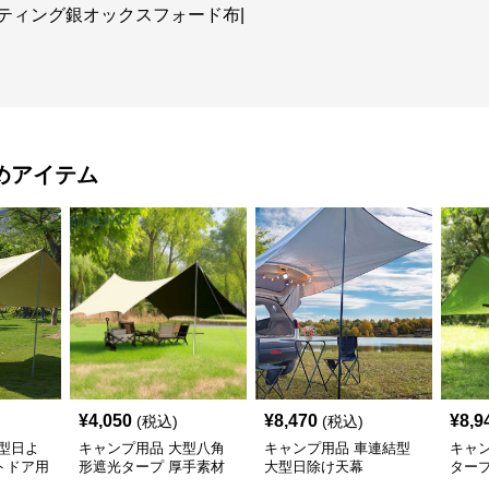
コーティング銀オックスフォード布|
めアイテム
¥
4,050
¥
8,470
¥
8,9
(税込)
(税込)
型日よ
キャンプ用品 大型八角
キャンプ用品 車連結型
キャ
トドア用
形遮光タープ 厚手素材
大型日除け天幕
タープ
で快適空間
外日