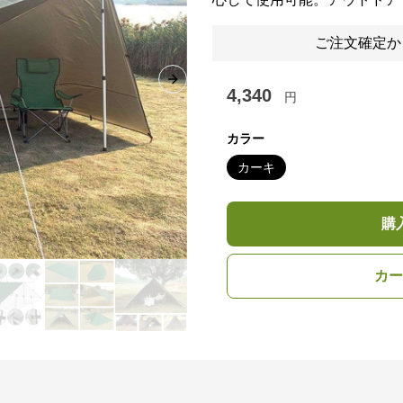
ご注文確定か
Next slide
4,340
円
カラー
カーキ
購
カー