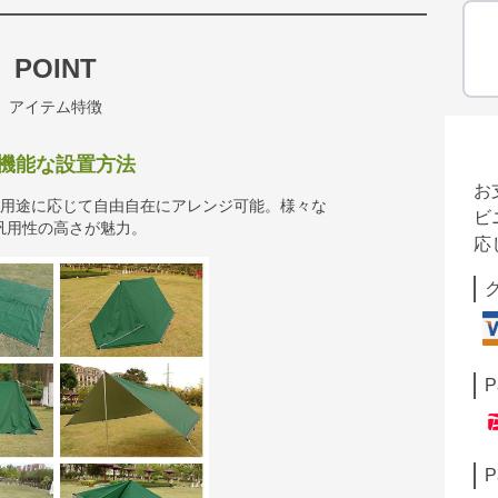
POINT
アイテム特徴
機能な設置方法
お
や用途に応じて自由自在にアレンジ可能。様々な
ビ
汎用性の高さが魅力。
応
P
P