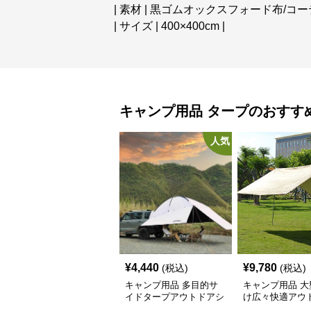
| 素材 | 黒ゴムオックスフォード布/
| サイズ | 400×400cm |
キャンプ用品
タープ
のおすす
人気
¥
4,440
¥
9,780
(税込)
(税込)
キャンプ用品 多目的サ
キャンプ用品 大
イドタープアウトドアシ
け広々快適アウ
ェルター
タープ