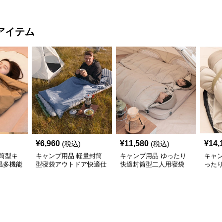
アイテム
¥
6,960
¥
11,580
¥
14,
(税込)
(税込)
筒型キ
キャンプ用品 軽量封筒
キャンプ用品 ゆったり
キャ
温多機能
型寝袋アウトドア快適仕
快適封筒型二人用寝袋
った
様