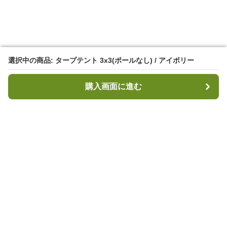
選択中の商品: タープテント 3x3(ポールなし) / アイボリー
選択中の商品: タープテント 3x3(ポールなし) / アイボリー
購入画面に進む
購入画面に進む
キャンプハブ
について