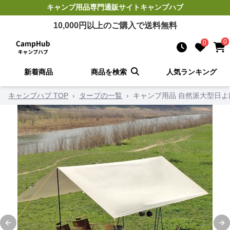
キャンプ用品
専門通販サイト
キャンプハブ
10,000
円以上のご購入で送料無料
0
0
新着商品
商品を検索
人気ランキング
キャンプハブ TOP
›
タープの一覧
›
キャンプ用品 自然派大型日よ
Previous slide
Ne