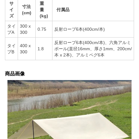
サ
重
寸法
イ
量
付属品
(cm)
ズ
(kg)
タイ
300 x
0.75
反射ロープ6本(400cm/本)
プA
300
反射ロープ6本(400cm/本)、六角アルミ
タイ
400 x
1.8
ポール(直径16mm、厚さ1mm、200cm/
プB
300
本 x 2本)、アルミペグ6本
商品画像