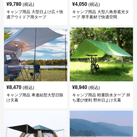
¥
9,780
¥
4,050
(税込)
(税込)
キャンプ用品 大型日よけ広々快
キャンプ用品 大型八角形遮光タ
適アウトドア用タープ
ープ 厚手素材で快適空間
¥
8,470
¥
8,940
(税込)
(税込)
キャンプ用品 車連結型大型日除
キャンプ用品 軽量防水タープ 持
け天幕
ち運び便利 野外日よけ天幕