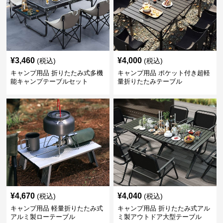
¥
3,460
¥
4,000
(税込)
(税込)
キャンプ用品 折りたたみ式多機
キャンプ用品 ポケット付き超軽
能キャンプテーブルセット
量折りたたみテーブル
¥
4,670
¥
4,040
(税込)
(税込)
キャンプ用品 軽量折りたたみ式
キャンプ用品 折りたたみ式アル
アルミ製ローテーブル
ミ製アウトドア大型テーブル